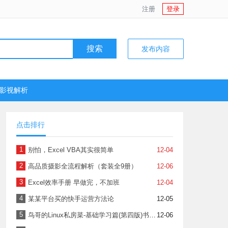
注册
登录
搜索
发布内容
P影视解析
点击排行
1
别怕，Excel VBA其实很简单
12-04
2
高品质摄影全流程解析（套装全9册）
12-06
3
Excel效率手册 早做完，不加班
12-04
4
某某平台买的快手运营方法论
12-05
5
鸟哥的Linux私房菜-基础学习篇(第四版)书签PDF版
12-06